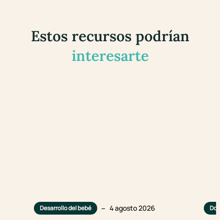
Estos recursos podrían
interesarte
–
4 agosto 2026
Desarrollo del bebé
Dol