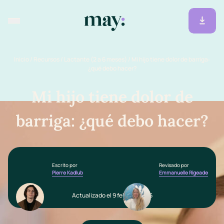
Inicio
/
Recursos
/
Lactante (2 a 6 meses)
/
Mi hijo tiene dolor de barriga:
¿qué debo hacer?
Mi hijo tiene dolor de
barriga: ¿qué debo hacer?
Escrito por
Revisado por
Pierre Kadlub
Emmanuelle Rigeade
Actualizado el 9 febrero 2026