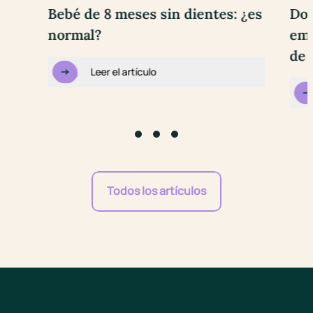
Bebé de 8 meses sin dientes: ¿es
Dol
normal?
emb
de 
Leer el artículo
Go to slide #1
Go to slide #2
Go to slide #3
Todos los artículos