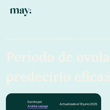
Inicio
/
Recursos
/
Fertilidad
/
Período de ovulación: ¿cómo predecirlo eficaz
Período de ovul
predecirlo efic
Escrito por
Actualizado el 18 junio 2025
Andréa Lepage