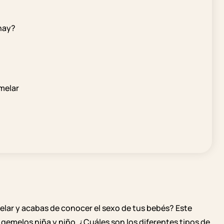
hay?
melar
?
ar y acabas de conocer el sexo de tus bebés? Este
r, gemelos niña y niño. ¿Cuáles son los diferentes tipos de