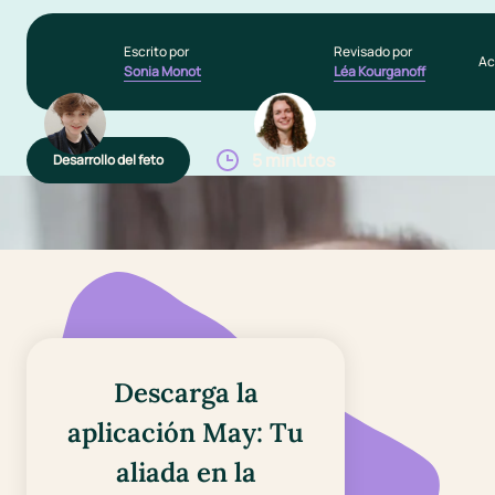
Escrito por
Revisado por
Ac
Sonia Monot
Léa Kourganoff
5 minutos
Desarrollo del feto
Descarga la
aplicación May: Tu
aliada en la