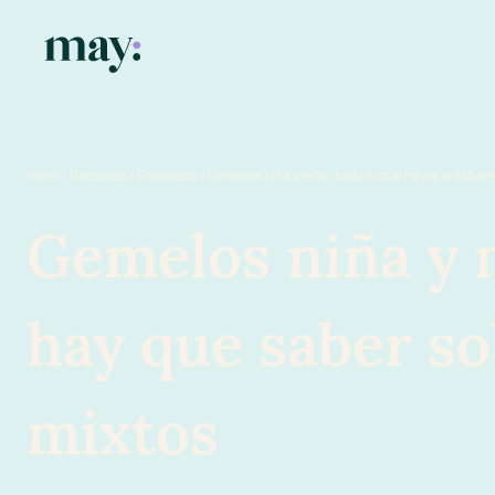
Inicio
/
Recursos
/
Embarazo
/
Gemelos niña y niño: todo lo que hay que saber
Gemelos niña y n
hay que saber so
mixtos