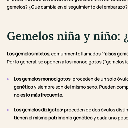
gemelos? ¿Qué cambia en el seguimiento del embarazo?
Gemelos niña y niño: 
Los gemelos mixtos
, comúnmente llamados “
falsos gem
Por lo general, se oponen a los monocigotos (“gemelos i
Los gemelos monocigotos
: proceden de un solo óvu
genético
y siempre son del mismo sexo. Pueden comp
no es lo más frecuente
.
Los gemelos dizigotos
: proceden de dos óvulos dist
tienen el mismo patrimonio genético
y cada uno posee