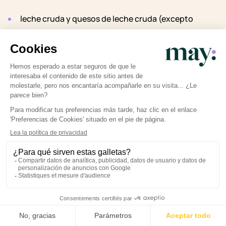
leche cruda y quesos de leche cruda (excepto
gruyère, comté),
huevos crudos y preparaciones con huevos crudos
(mousse de chocolate casera, mayonesa casera…),
mariscos y pescado crudo.
Y, por supuesto, evita añadir sal y azúcar a los platos. En
el caso de los lácteos, puedes endulzarlos
con trocitos
de fruta.