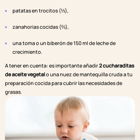
patatas en trocitos (⅓),
zanahorias cocidas (⅔),
una toma o un biberón de 150 ml de leche de
crecimiento.
A tener en cuenta: es importante añadir
2 cucharaditas
de aceite vegetal
o una nuez de mantequilla cruda a tu
preparación cocida para cubrir las necesidades de
grasas.