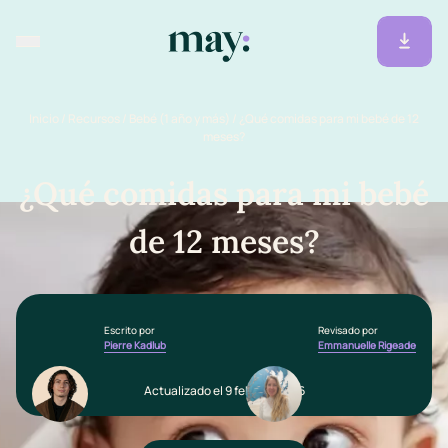
Inicio
/
Recursos
/
Bebé (1 año y más)
/
¿Qué comidas para mi bebé de 12
meses?
¿Qué comidas para mi bebé
de 12 meses?
Escrito por
Revisado por
Pierre Kadlub
Emmanuelle Rigeade
Actualizado el 9 febrero 2026