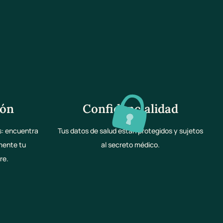
ión
Confidencialidad
s: encuentra
Tus datos de salud están protegidos y sujetos
amente tu
al secreto médico.
re.